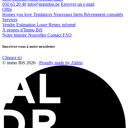
050 63 20 40
info@immobis.be
Envoyer un e-mail
Offre
Homes you love
Tendances
Nouveaux biens
Récemment consultés
Services
Vendre
Estimation
Louer
Restez informé
À propos d’Immo BiS
Notre histoire
Nouvelles
Contact
FAQ
Inscrivez-vous à notre newsletter
Cliquez ici
© immo BiS 2026 ·
Proudly made by Aldrin