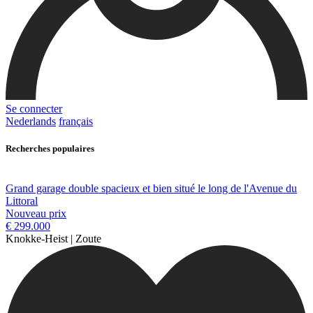
Se connecter
Nederlands
français
Recherches populaires
Grand garage double spacieux et bien situé le long de l'Avenue du
Littoral
Nouveau prix
€ 299.000
Knokke-Heist | Zoute